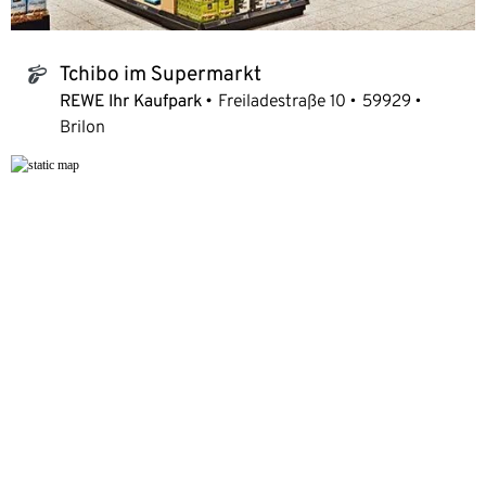
Tchibo im Supermarkt
tchibo_logo
REWE Ihr Kaufpark
Freiladestraße 10
59929
Brilon