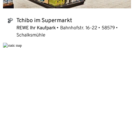
Tchibo im Supermarkt
tchibo_logo
REWE Ihr Kaufpark
Bahnhofstr. 16-22
58579
Schalksmühle