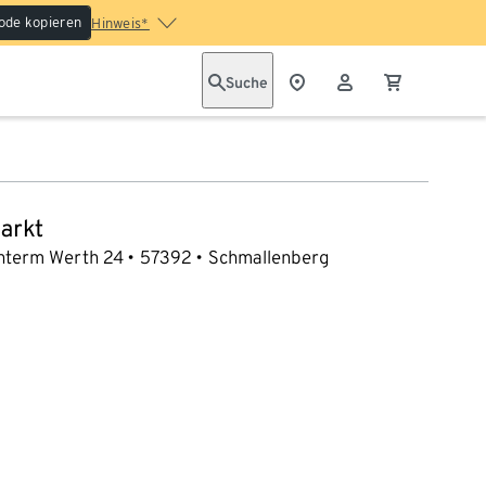
ode kopieren
Hinweis*
Suche
arkt
nterm Werth 24
57392
Schmallenberg