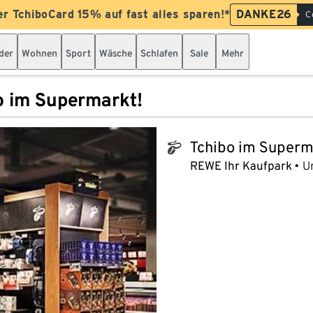
er TchiboCard 15% auf fast alles sparen!*
DANKE26
C
der
Wohnen
Sport
Wäsche
Schlafen
Sale
Mehr
o im Supermarkt!
Tchibo im Superm
tchibo_logo
REWE Ihr Kaufpark
U