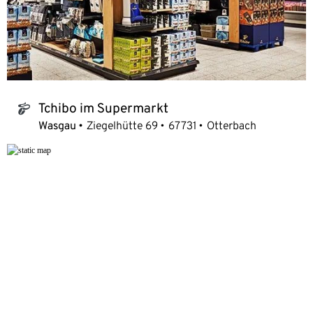
Tchibo im Supermarkt
tchibo_logo
Wasgau
Ziegelhütte 69
67731
Otterbach