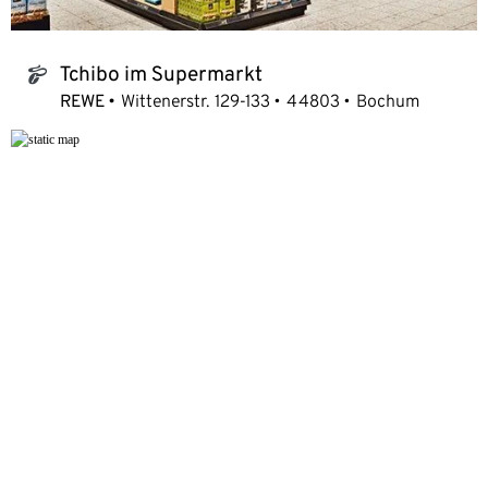
Tchibo im Supermarkt
tchibo_logo
REWE
Wittenerstr. 129-133
44803
Bochum