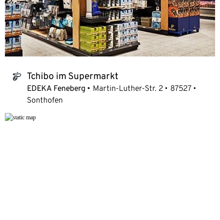
Tchibo im Supermarkt
tchibo_logo
EDEKA Feneberg
Martin-Luther-Str. 2
87527
Sonthofen