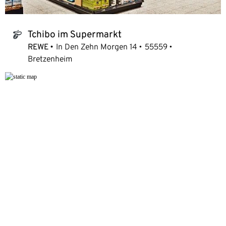
Tchibo im Supermarkt
tchibo_logo
REWE
In Den Zehn Morgen 14
55559
Bretzenheim