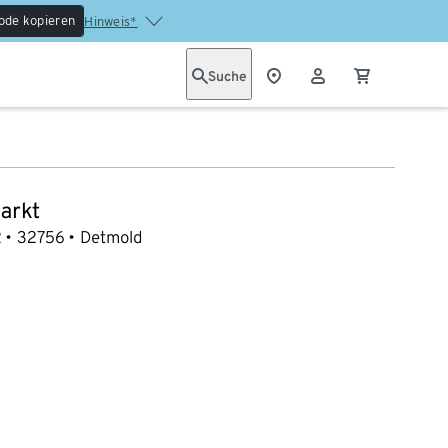
ode kopieren
Hinweis*
Suche
arkt
2
32756
Detmold