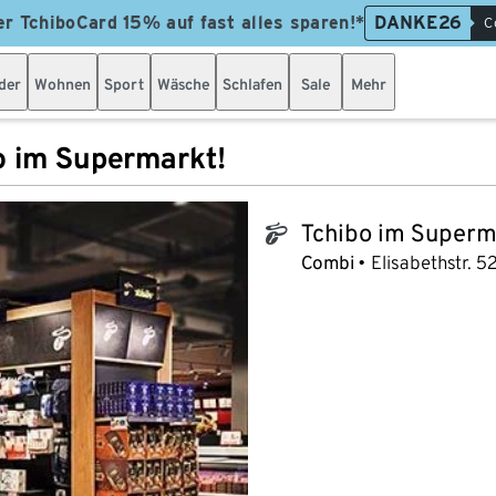
er TchiboCard 15% auf fast alles sparen!*
DANKE26
C
der
Wohnen
Sport
Wäsche
Schlafen
Sale
Mehr
o im Supermarkt!
Tchibo im Superm
tchibo_logo
Combi
Elisabethstr. 5