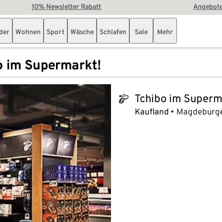
10% Newsletter Rabatt
Angebote
der
Wohnen
Sport
Wäsche
Schlafen
Sale
Mehr
o im Supermarkt!
Tchibo im Superm
tchibo_logo
Kaufland
Magdeburge