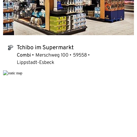
Tchibo im Supermarkt
tchibo_logo
Combi
Merschweg 100
59558
Lippstadt-Esbeck