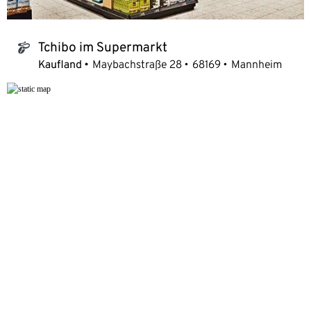
Tchibo im Supermarkt
tchibo_logo
Kaufland
Maybachstraße 28
68169
Mannheim