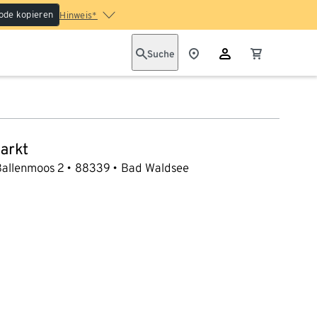
ode kopieren
Hinweis*
Suche
arkt
Ballenmoos 2
88339
Bad Waldsee