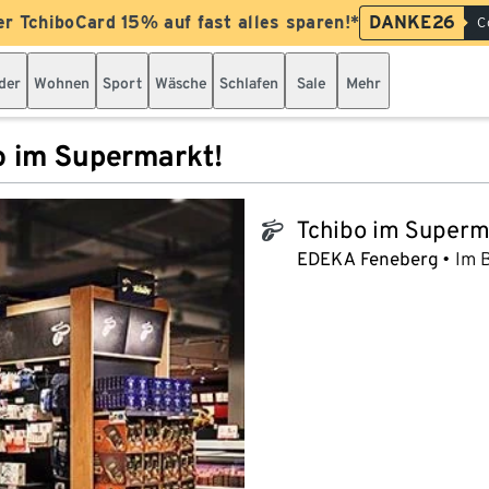
er TchiboCard 15% auf fast alles sparen!*
DANKE26
C
der
Wohnen
Sport
Wäsche
Schlafen
Sale
Mehr
o im Supermarkt!
Tchibo im Superm
tchibo_logo
EDEKA Feneberg
Im 