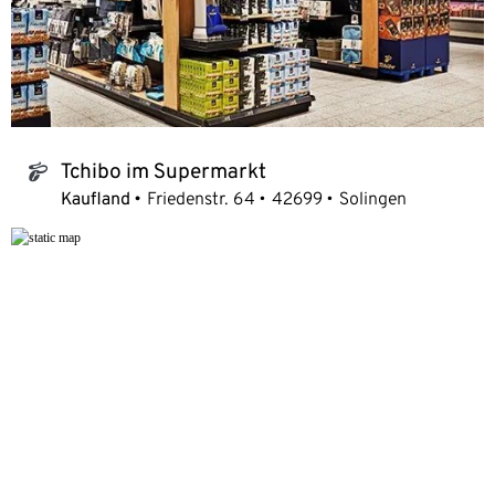
Tchibo im Supermarkt
tchibo_logo
Kaufland
Friedenstr. 64
42699
Solingen