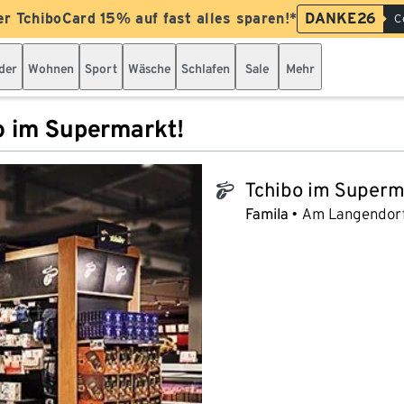
er TchiboCard 15% auf fast alles sparen!*
DANKE26
C
der
Wohnen
Sport
Wäsche
Schlafen
Sale
Mehr
o im Supermarkt!
Tchibo im Superm
tchibo_logo
Famila
Am Langendorf