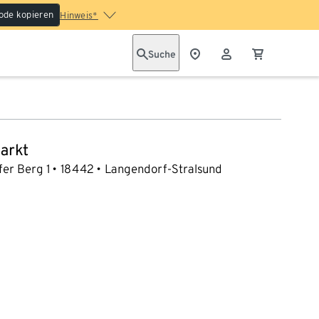
ode kopieren
Hinweis*
Suche
arkt
er Berg 1
18442
Langendorf-Stralsund