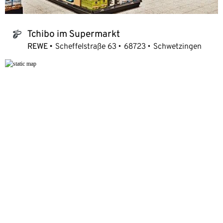
Tchibo im Supermarkt
tchibo_logo
REWE
Scheffelstraße 63
68723
Schwetzingen