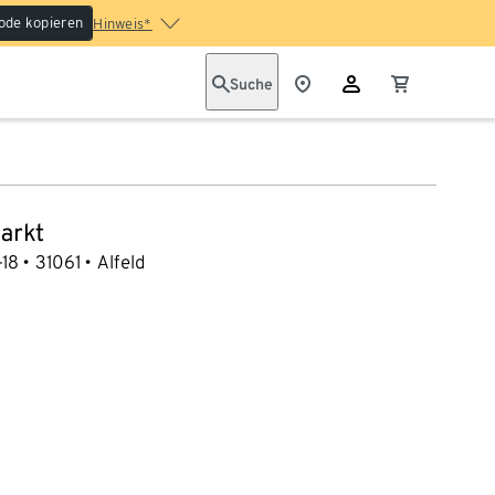
ode kopieren
Hinweis*
Suche
arkt
-18
31061
Alfeld