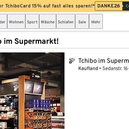
er TchiboCard 15% auf fast alles sparen!*
DANKE26
C
der
Wohnen
Sport
Wäsche
Schlafen
Sale
Mehr
o im Supermarkt!
Tchibo im Superm
tchibo_logo
Kaufland
Sedanstr. 16