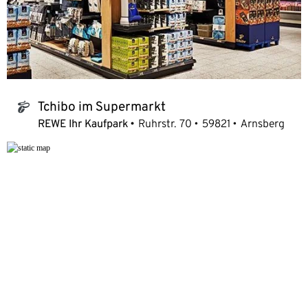
Tchibo im Supermarkt
tchibo_logo
REWE Ihr Kaufpark
Ruhrstr. 70
59821
Arnsberg