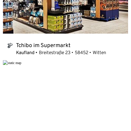
Tchibo im Supermarkt
tchibo_logo
Kaufland
Breitestraße 23
58452
Witten