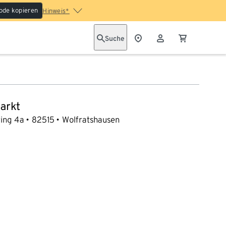
ode kopieren
Hinweis*
Suche
arkt
ring 4a
82515
Wolfratshausen