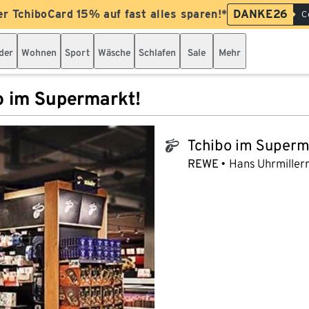
er TchiboCard 15% auf fast alles sparen!*
DANKE26
C
der
Wohnen
Sport
Wäsche
Schlafen
Sale
Mehr
o im Supermarkt!
Tchibo im Superm
tchibo_logo
REWE
Hans Uhrmiller