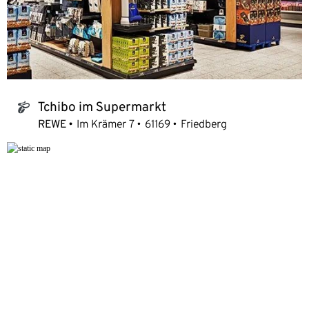
Tchibo im Supermarkt
tchibo_logo
REWE
Im Krämer 7
61169
Friedberg