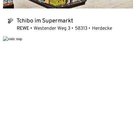
Tchibo im Supermarkt
tchibo_logo
REWE
Westender Weg 3
58313
Herdecke