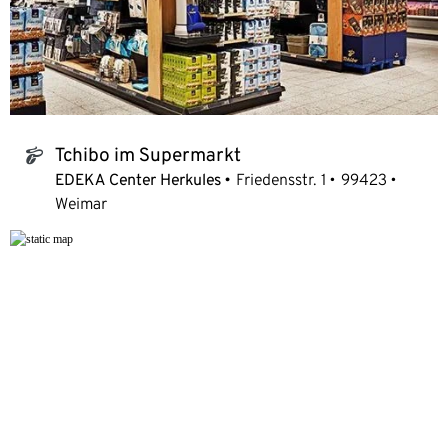
Tchibo im Supermarkt
tchibo_logo
EDEKA Center Herkules
Friedensstr. 1
99423
Weimar