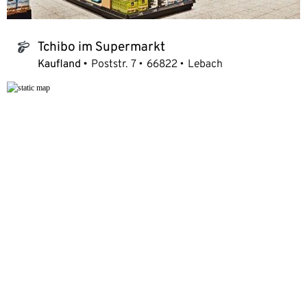
Tchibo im Supermarkt
tchibo_logo
Kaufland
Poststr. 7
66822
Lebach