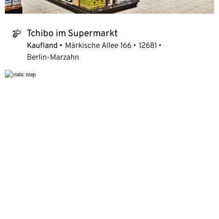
Tchibo im Supermarkt
tchibo_logo
Kaufland
Märkische Allee 166
12681
Berlin-Marzahn