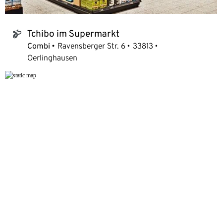
Tchibo im Supermarkt
tchibo_logo
Combi
Ravensberger Str. 6
33813
Oerlinghausen