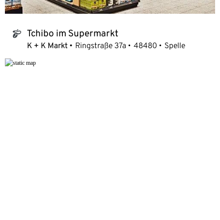
Tchibo im Supermarkt
tchibo_logo
K + K Markt
Ringstraße 37a
48480
Spelle