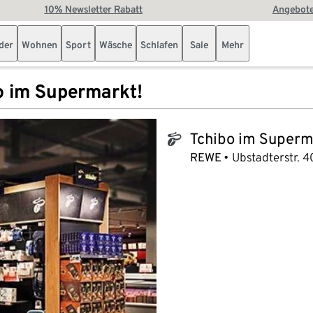
10% Newsletter Rabatt
Angebote
der
Wohnen
Sport
Wäsche
Schlafen
Sale
Mehr
o im Supermarkt!
Tchibo im Superm
tchibo_logo
REWE
Ubstadterstr. 4