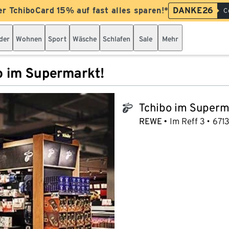
er TchiboCard 15% auf fast alles sparen!*
DANKE26
C
der
Wohnen
Sport
Wäsche
Schlafen
Sale
Mehr
o im Supermarkt!
Tchibo im Superm
tchibo_logo
REWE
Im Reff 3
671