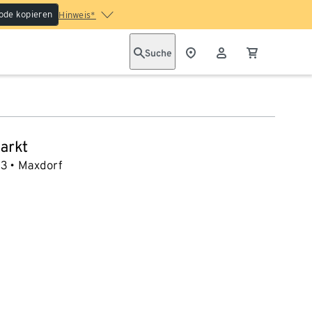
ode kopieren
Hinweis*
Suche
arkt
33
Maxdorf