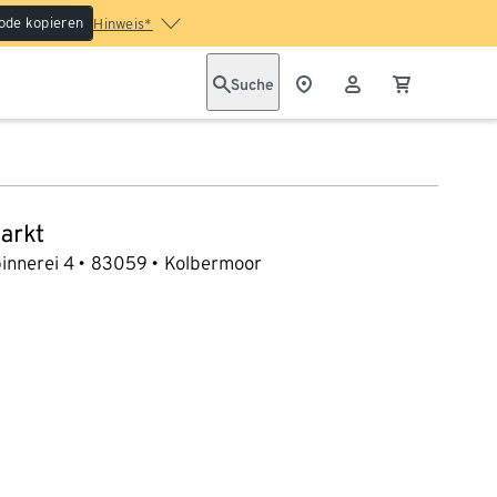
ode kopieren
Hinweis*
Suche
arkt
innerei 4
83059
Kolbermoor