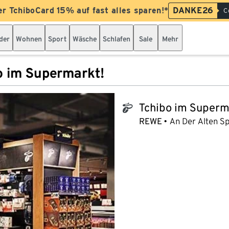
er TchiboCard 15% auf fast alles sparen!*
DANKE26
C
der
Wohnen
Sport
Wäsche
Schlafen
Sale
Mehr
o im Supermarkt!
Tchibo im Superm
tchibo_logo
REWE
An Der Alten Sp