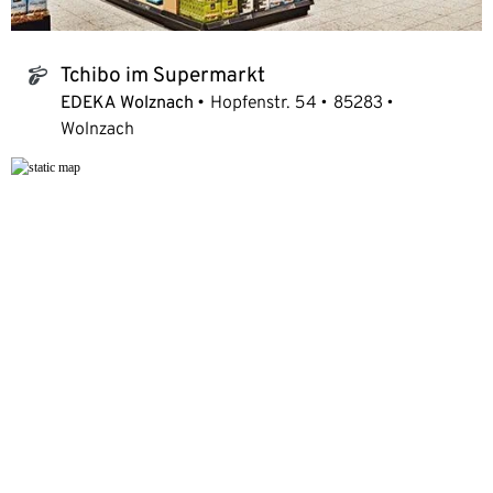
Tchibo im Supermarkt
tchibo_logo
EDEKA Wolznach
Hopfenstr. 54
85283
Wolnzach