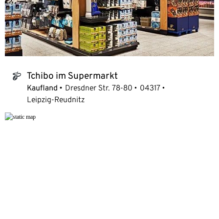
Tchibo im Supermarkt
tchibo_logo
Kaufland
Dresdner Str. 78-80
04317
Leipzig-Reudnitz