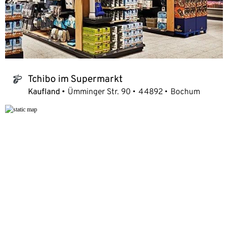
Tchibo im Supermarkt
tchibo_logo
Kaufland
Ümminger Str. 90
44892
Bochum