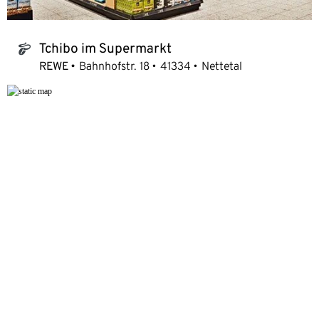
Tchibo im Supermarkt
tchibo_logo
REWE
Bahnhofstr. 18
41334
Nettetal