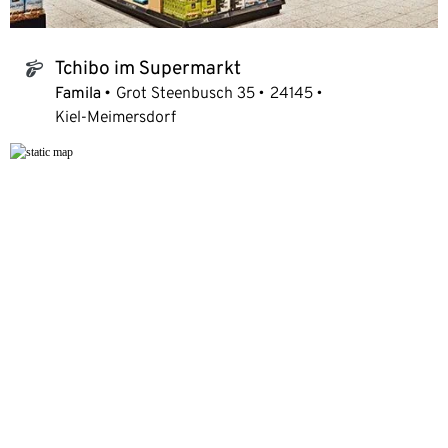
Tchibo im Supermarkt
tchibo_logo
Famila
Grot Steenbusch 35
24145
Kiel-Meimersdorf