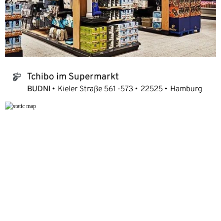
Tchibo im Supermarkt
tchibo_logo
BUDNI
Kieler Straße 561 -573
22525
Hamburg