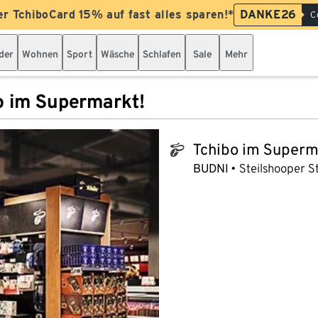
er TchiboCard 15% auf fast alles sparen!*
DANKE26
C
der
Wohnen
Sport
Wäsche
Schlafen
Sale
Mehr
o im Supermarkt!
Tchibo im Superm
tchibo_logo
BUDNI
Steilshooper St