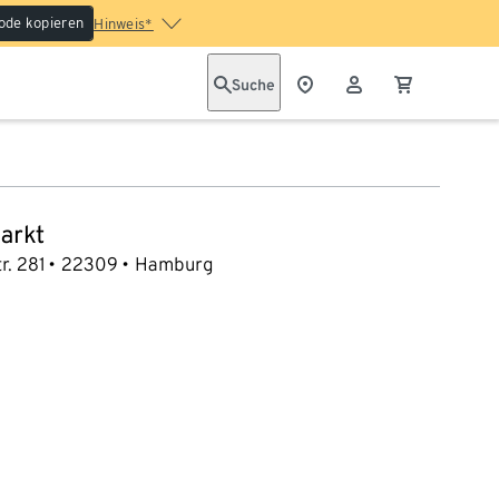
ode kopieren
Hinweis*
Suche
arkt
r. 281
22309
Hamburg