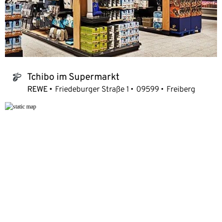
Tchibo im Supermarkt
tchibo_logo
REWE
Friedeburger Straße 1
09599
Freiberg