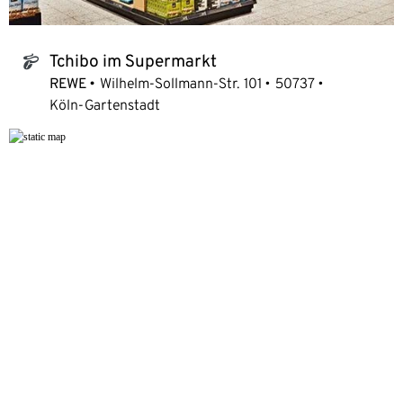
Tchibo im Supermarkt
tchibo_logo
REWE
Wilhelm-Sollmann-Str. 101
50737
Köln-Gartenstadt