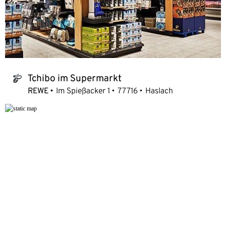
Tchibo im Supermarkt
tchibo_logo
REWE
Im Spießacker 1
77716
Haslach