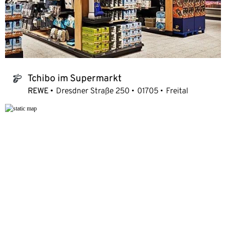
Tchibo im Supermarkt
tchibo_logo
REWE
Dresdner Straße 250
01705
Freital