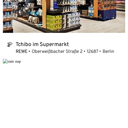
Tchibo im Supermarkt
tchibo_logo
REWE
Oberweißbacher Straße 2
12687
Berlin