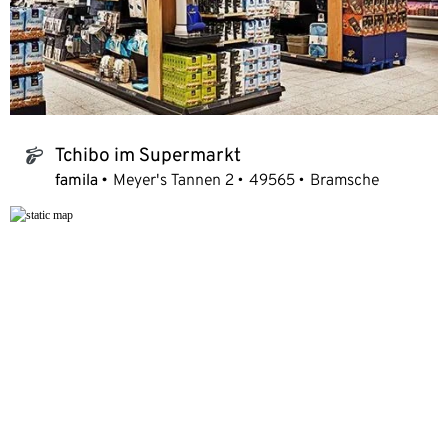
Tchibo im Supermarkt
tchibo_logo
famila
Meyer's Tannen 2
49565
Bramsche