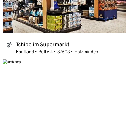
Tchibo im Supermarkt
tchibo_logo
Kaufland
Bülte 4
37603
Holzminden