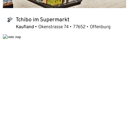
Tchibo im Supermarkt
tchibo_logo
Kaufland
Okenstrasse 74
77652
Offenburg