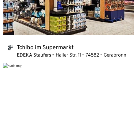
Tchibo im Supermarkt
tchibo_logo
EDEKA Staufers
Haller Str. 11
74582
Gerabronn