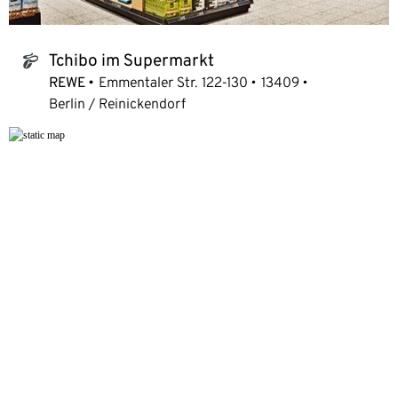
Tchibo im Supermarkt
tchibo_logo
REWE
Emmentaler Str. 122-130
13409
Berlin / Reinickendorf