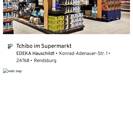
Tchibo im Supermarkt
tchibo_logo
EDEKA Hauschildt
Konrad-Adenauer-Str. 1
24768
Rendsburg