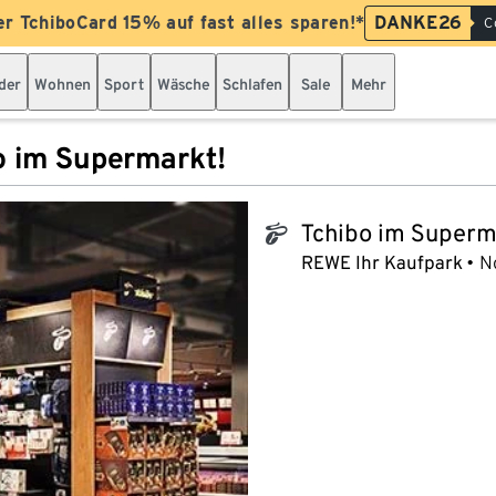
er TchiboCard 15% auf fast alles sparen!*
DANKE26
C
der
Wohnen
Sport
Wäsche
Schlafen
Sale
Mehr
o im Supermarkt!
Tchibo im Superm
tchibo_logo
REWE Ihr Kaufpark
N