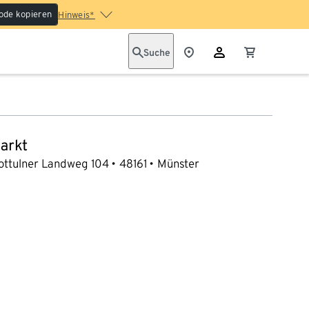
ode kopieren
Hinweis*
Suche
arkt
ottulner Landweg 104
48161
Münster