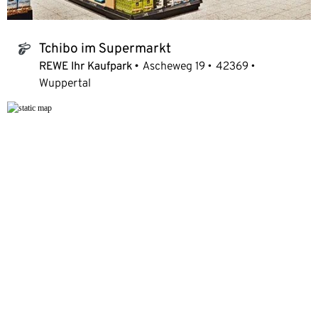
Tchibo im Supermarkt
tchibo_logo
REWE Ihr Kaufpark
Ascheweg 19
42369
Wuppertal