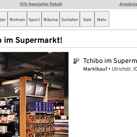
10% Newsletter Rabatt
Angebote
der
Wohnen
Sport
Wäsche
Schlafen
Sale
Mehr
o im Supermarkt!
Tchibo im Superm
tchibo_logo
Marktkauf
Ulrichstr. 1